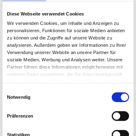
Diese Webseite verwendet Cookies
Bodenhülse Beach 83
Wir verwenden Cookies, um Inhalte und Anzeigen zu
personalisieren, Funktionen für soziale Medien anbieten
zu können und die Zugriffe auf unsere Website zu
analysieren. Außerdem geben wir Informationen zu Ihrer
Verwendung unserer Website an unsere Partner für
Die 700 mm Bodenhülse wird 35 cm in ein
soziale Medien, Werbung und Analysen weiter. Unsere
Fundament eingelassen. Die verbleibenden
Partner führen diese Informationen möglicherweise mit
35 cm werden von Außen bis zur roten
weiteren Daten zusammen, die Sie ihnen bereitgestellt
Markierung mit Sand angefüllt.
haben oder die sie im Rahmen Ihrer Nutzung der Dienste
Produkteinheiten pro Packung: 1 Stück
gesammelt haben.
Einwilligungsauswahl
Notwendig
Präferenzen
Regulärer Preis:
98,00 €
Preise inkl. MwSt. zzgl. Versandkosten
Statistiken