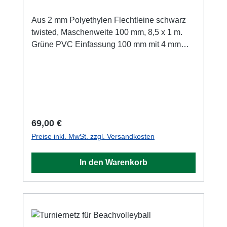
Aus 2 mm Polyethylen Flechtleine schwarz
twisted, Maschenweite 100 mm, 8,5 x 1 m.
Grüne PVC Einfassung 100 mm mit 4 mm
schwarzem PE Seil 12,5 m lang.
Regulärer Preis:
69,00 €
Preise inkl. MwSt. zzgl. Versandkosten
In den Warenkorb