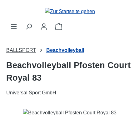
Zum Hauptinhalt springen
Warenkorb enthält 0 Positionen. 
BALLSPORT
Beachvolleyball
Beachvolleyball Pfosten Court
Royal 83
Universal Sport GmbH
Bildergalerie überspringen