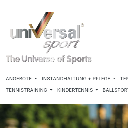
m Hauptinhalt springen
Zur Suche springen
Zur Hauptnavigation springen
ANGEBOTE
INSTANDHALTUNG + PFLEGE
TE
TENNISTRAINING
KINDERTENNIS
BALLSPOR