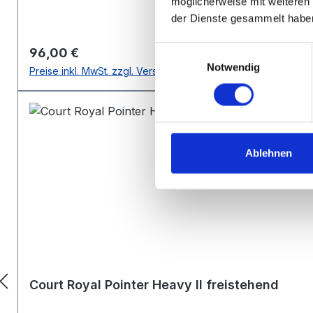
möglicherweise mit weiteren
der Dienste gesammelt habe
Einwilligungsauswahl
Regulärer Preis:
96,00 €
Notwendig
Preise inkl. MwSt. zzgl. Versandkosten
Ablehnen
Court Royal Pointer Heavy II freistehend