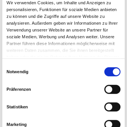
Wir verwenden Cookies, um Inhalte und Anzeigen zu
Art. Nr. 40098
personalisieren, Funktionen für soziale Medien anbieten
zu können und die Zugriffe auf unsere Website zu
analysieren. Außerdem geben wir Informationen zu Ihrer
Verwendung unserer Website an unsere Partner für
soziale Medien, Werbung und Analysen weiter. Unsere
Partner führen diese Informationen möglicherweise mit
Regulärer Preis:
33,00 €
weiteren Daten zusammen, die Sie ihnen bereitgestellt
Preise inkl. MwSt. zzgl. Versandkosten
haben oder die sie im Rahmen Ihrer Nutzung der Dienste
gesammelt haben.
Einwilligungsauswahl
Notwendig
Präferenzen
Statistiken
Marketing