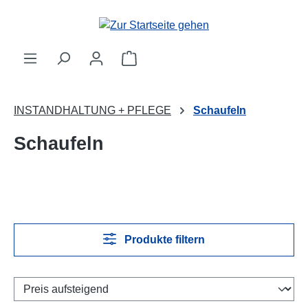
Zum Hauptinhalt springen
Warenkorb enthält 0 Positionen. 
INSTANDHALTUNG + PFLEGE
Schaufeln
Schaufeln
Produkte filtern