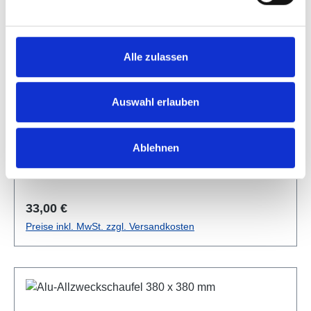
Alle zulassen
Alu-Allzweckschaufel 340 x 325 mm
Art. Nr. 40100
Auswahl erlauben
Ablehnen
Regulärer Preis:
33,00 €
Preise inkl. MwSt. zzgl. Versandkosten