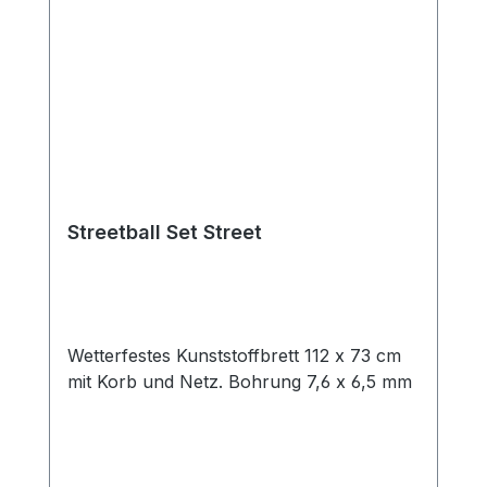
wurde speziell für das Einbetonieren oder
Eingraben in den Erdboden angefertigt.
Zuvor sollte ein Loch mit Ø 60 cm und
Tiefe von ca. 70 cm gegraben werden.
Nach dem Betonieren sollte die Anlage 60
cm unterhalb und 260 cm oberhalb des
Bodens befinden. Technische Daten:
Höhe: bis 305 cm Mast Ø: ca. 90 mm
Spielbrett: ca. 112 x 73 cm Stärke Brett:
Streetball Set Street
ca. 2 mm Ring Ø: ca. 45 mm Ausladung:
ca. 60 cm
Wetterfestes Kunststoffbrett 112 x 73 cm
mit Korb und Netz. Bohrung 7,6 x 6,5 mm