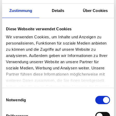
Zustimmung
Details
Über Cookies
Streetball Anlage Los Angeles
Diese Webseite verwendet Cookies
Wir verwenden Cookies, um Inhalte und Anzeigen zu
personalisieren, Funktionen für soziale Medien anbieten
Mobile Basketballanlage Mit der
zu können und die Zugriffe auf unsere Website zu
Basketballanlage Los Angeles wird aus
analysieren. Außerdem geben wir Informationen zu Ihrer
jeder freien Fläche, Hinterhof, Garten
Verwendung unserer Website an unsere Partner für
oder Halle ein Spielfeld. Mithilfe von zwei
soziale Medien, Werbung und Analysen weiter. Unsere
Stützrädern kann die Anlage problemlos
Partner führen diese Informationen möglicherweise mit
bewegt werden. Damit die Anlage auch bei
weiteren Daten zusammen, die Sie ihnen bereitgestellt
dynamischen Spielen standhält, kann der
haben oder die sie im Rahmen Ihrer Nutzung der Dienste
Stand Fuß mit Wasser oder Sand (ca. 190
gesammelt haben.
Einwilligungsauswahl
kg) befüllt werden. Für eine solide Basis
Regulärer Preis:
399,00 €
Notwendig
sorgt die dreieckige
Preise inkl. MwSt. zzgl. Versandkosten
Stützstangenkonstruktion. An der
Oberfläche der Basis befindet sich eine
Präferenzen