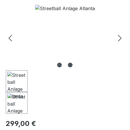
Bildergalerie überspringen
Regulärer Preis:
299,00 €