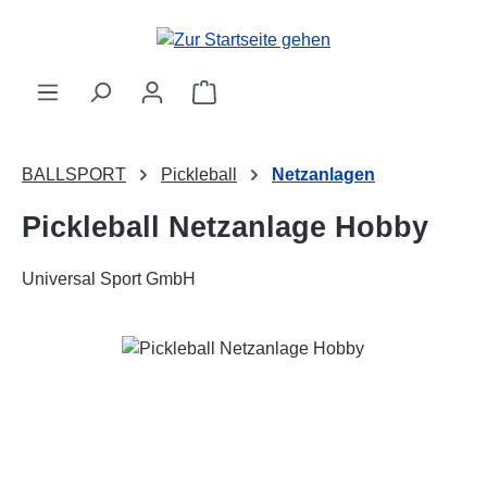
Zum Hauptinhalt springen
Warenkorb enthält 0 Positionen. 
BALLSPORT
Pickleball
Netzanlagen
Pickleball Netzanlage Hobby
Universal Sport GmbH
Bildergalerie überspringen