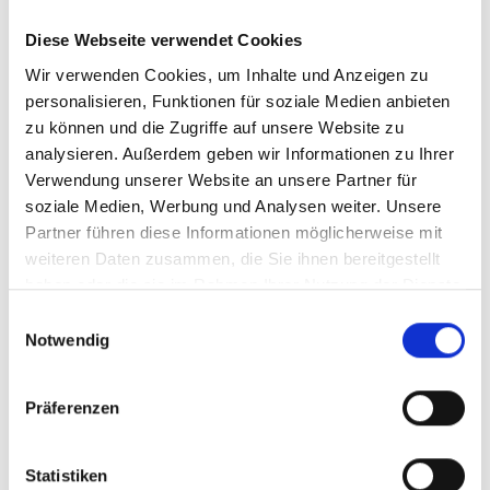
Beschreibung
Diese Webseite verwendet Cookies
Diese tragbare Netzanlage ist perfekt für den Einstieg in
den Pickleball Sport geeignet. Durch einen schnellen
Wir verwenden Cookies, um Inhalte und Anzeigen zu
und einfachen…
Mehr
personalisieren, Funktionen für soziale Medien anbieten
zu können und die Zugriffe auf unsere Website zu
Bewertungen
analysieren. Außerdem geben wir Informationen zu Ihrer
Verwendung unserer Website an unsere Partner für
Informationen zur Produktsicherheit
soziale Medien, Werbung und Analysen weiter. Unsere
Partner führen diese Informationen möglicherweise mit
weiteren Daten zusammen, die Sie ihnen bereitgestellt
haben oder die sie im Rahmen Ihrer Nutzung der Dienste
gesammelt haben.
Einwilligungsauswahl
Notwendig
Produktgalerie überspringen
Accessory Items
Präferenzen
Statistiken