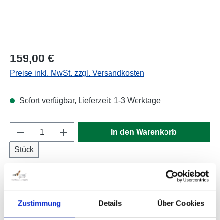
Regulärer Preis:
159,00 €
Preise inkl. MwSt. zzgl. Versandkosten
Sofort verfügbar, Lieferzeit: 1-3 Werktage
Produkt Anzahl: Gib den gewünschten Wert e
In den Warenkorb
Stück
Produktnummer:
404235
Zustimmung
Details
Über Cookies