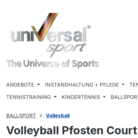
m Hauptinhalt springen
Zur Suche springen
Zur Hauptnavigation springen
ANGEBOTE
INSTANDHALTUNG + PFLEGE
TE
TENNISTRAINING
KINDERTENNIS
BALLSPOR
BALLSPORT
Volleyball
Volleyball Pfosten Court