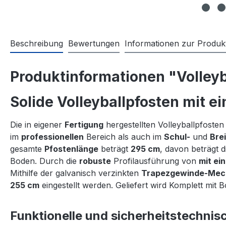
Beschreibung
Bewertungen
Informationen zur Produkt
Produktinformationen "Volleyb
Solide Volleyballpfosten mit 
Die in eigener
Fertigung
hergestellten Volleyballpfoste
im
professionellen
Bereich als auch im
Schul-
und
Bre
gesamte
Pfostenlänge
beträgt
295 cm
, davon beträgt d
Boden. Durch die
robuste
Profilausführung von
mit ei
Mithilfe der galvanisch verzinkten
Trapezgewinde-Mec
255 cm
eingestellt werden. Geliefert wird Komplett mit
Funktionelle und sicherheitstechni