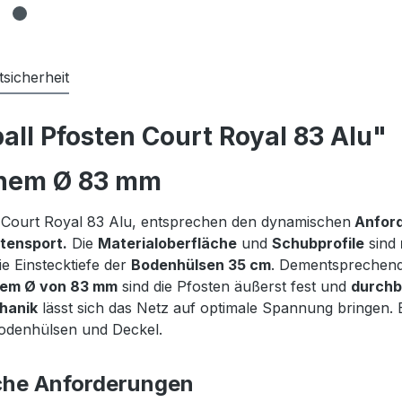
sicherheit
all Pfosten Court Royal 83 Alu"
einem Ø 83 mm
n Court Royal 83 Alu, entsprechen den dynamischen
Anfor
itensport.
Die
Materialoberfläche
und
Schubprofile
sind
ie Einstecktiefe der
Bodenhülsen 35 cm
. Dementsprechend 
nem Ø von 83 mm
sind die Pfosten äußerst fest und
durchb
hanik
lässt sich das Netz auf optimale Spannung bringen. 
 Bodenhülsen und Deckel.
sche Anforderungen