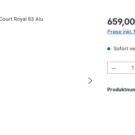
Regulärer Pr
659,00
Preise inkl
Sofort ver
Produkt
Produktnu