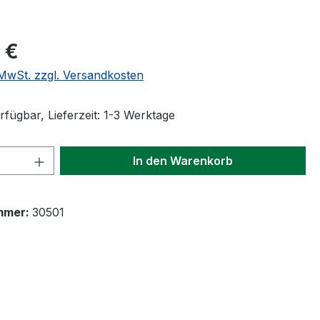
eis:
 €
. MwSt. zzgl. Versandkosten
fügbar, Lieferzeit: 1-3 Werktage
 Anzahl: Gib den gewünschten Wert ein 
In den Warenkorb
mmer:
30501