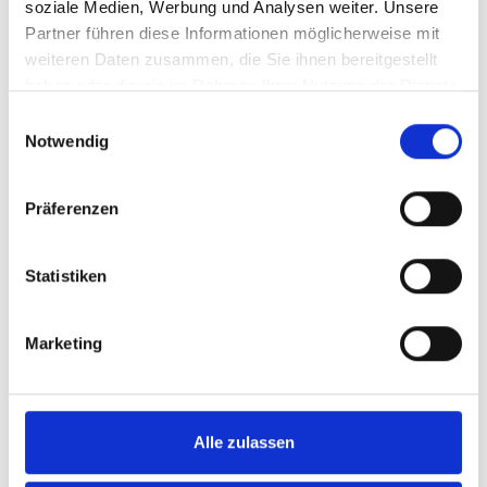
soziale Medien, Werbung und Analysen weiter. Unsere
Partner führen diese Informationen möglicherweise mit
weiteren Daten zusammen, die Sie ihnen bereitgestellt
haben oder die sie im Rahmen Ihrer Nutzung der Dienste
gesammelt haben.
Einwilligungsauswahl
Regulärer Preis:
199,00 €
Notwendig
Preise inkl. MwSt. zzgl. Versandkosten
In den Warenkorb
Präferenzen
Statistiken
Marketing
Alle zulassen