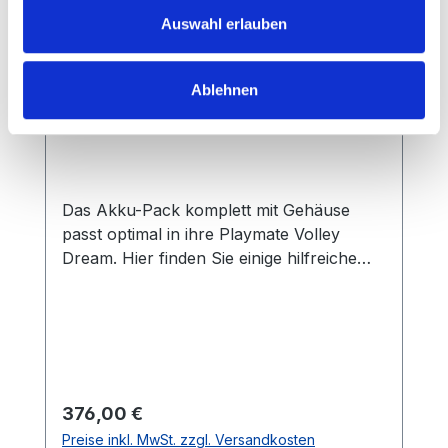
Auswahl erlauben
Ablehnen
Akku für Playmate Volley Dream
Das Akku-Pack komplett mit Gehäuse
passt optimal in ihre Playmate Volley
Dream. Hier finden Sie einige hilfreiche
Informationen zur Pflege der Batterie, um
ihre Lebensdauer zu maximieren: zum
Download hier klicken -> Hinweise für
Akku Playmate Volley Dream Entsorgung
von Batterien und
ElektrogerätenRückgabe von Altbatterien
Regulärer Preis:
376,00 €
und AkkusWas bedeuten die Symbole auf
Preise inkl. MwSt. zzgl. Versandkosten