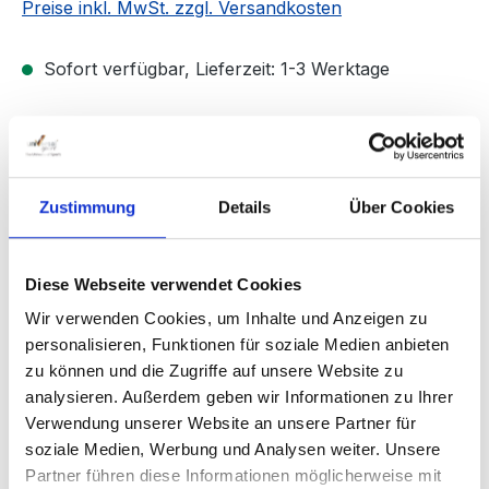
Preise inkl. MwSt. zzgl. Versandkosten
Sofort verfügbar, Lieferzeit: 1-3 Werktage
Produkt Anzahl: Gib den gewünschten We
In den Warenkorb
Stück
Zustimmung
Details
Über Cookies
Produktnummer:
41155
Diese Webseite verwendet Cookies
Wir verwenden Cookies, um Inhalte und Anzeigen zu
Beschreibung
personalisieren, Funktionen für soziale Medien anbieten
zu können und die Zugriffe auf unsere Website zu
Spezialschwamm aus Viskose. Größe: 50 x 30 x 8
analysieren. Außerdem geben wir Informationen zu Ihrer
cm, zur Trockenlegung einzelner Wasserstellen.
Verwendung unserer Website an unsere Partner für
Der Schwamm wird auf die Wasse…
Mehr
soziale Medien, Werbung und Analysen weiter. Unsere
Bewertungen
Partner führen diese Informationen möglicherweise mit