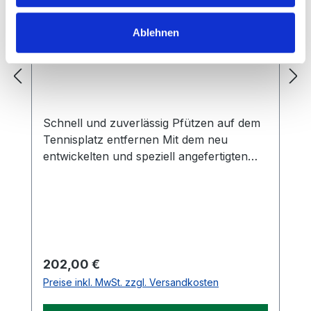
Ablehnen
Scherensauger
Schnell und zuverlässig Pfützen auf dem
Tennisplatz entfernen Mit dem neu
entwickelten und speziell angefertigten
Scherensauger kann schnell über
Wasserstellen gerollt werden und das
Wasser mit dem Saugschwamm
aufgenommen werden. Anschließend
wird dieser mithilfe der Alu-Griffe am
Spielfeldrand wieder ausgedrückt. Durch
Regulärer Preis:
202,00 €
die Verwendung des Leichtmetalls
Preise inkl. MwSt. zzgl. Versandkosten
Aluminium sind die Scherenbügel absolut
hochwertig und haben dennoch ein