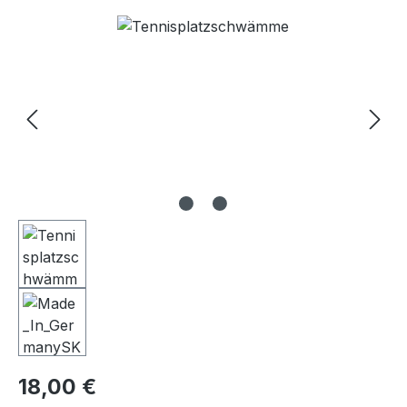
Bildergalerie überspringen
Regulärer Preis:
18,00 €