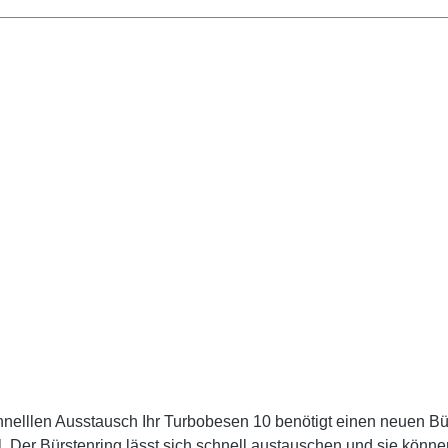
nelllen Ausstausch Ihr Turbobesen 10 benötigt einen neuen Bü
 Der Bürstenring lässt sich schnell austauschen und sie könne