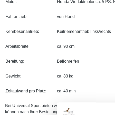
Motor:
Honda Viertaktmotor ca. 5 PS.
Fahrantrieb:
von Hand
Kehrbesenantrieb:
Keilriemenantrieb links/rechts
Arbeitsbreite:
ca. 90 cm
Bereifung:
Ballonreifen
Gewicht:
ca. 83 kg
Zeitaufwand pro Platz:
ca. 40 min
Bei Universal Sport bieten wir Ihnen beste Konditionen und
können nach Ihrer Bestellung umgehend die Ware für den Ver