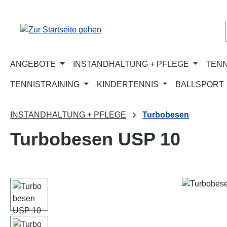
m Hauptinhalt springen
Zur Suche springen
Zur Hauptnavigation springen
ANGEBOTE
INSTANDHALTUNG + PFLEGE
TENN
TENNISTRAINING
KINDERTENNIS
BALLSPORT
INSTANDHALTUNG + PFLEGE
Turbobesen
Turbobesen USP 10
Bildergalerie überspringen