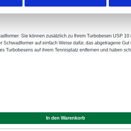
adformer Sie können zusätzlich zu Ihrem Turbobesen USP 10 ei
der Schwadformer auf einfach Weise dafür, das abgetragene Gut 
s Turbobesens auf ihrem Tennisplatz entfernen und haben schne
nee, dass Sie mit dem Turbobesen problemlos abtragen können
 Schwadfomers keine Beschädigungen zu befürchten, und könne
und komfortabler Arbeiten. Rüsten Sie Ihren Turbobesen mit dem
urbobesen montiert haben, können Sie auf all Ihren Plätzen m
ormer bis zu ca. 40 Tennisplätze berarbeiten, danach ist ein 
al Sport Onlineshop. Außerdem führen wir noch viele weitere Art
eben wir Ihnen auch Tipps und Tricks an die Hand. So können 
Mini-Kehrmaschine für zu Hause. Unsere Produkte im Sortiment
 Schwadformer und Ersatzbürsten zu günstigen Preisen bei uns
In den Warenkorb