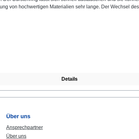
ung von hochwertigen Materialien sehr lange. Der Wechsel des B
ie Bürsten sind krumm oder stehen quer, wechseln Sie den Bür
und Schnee zu erhalten. MIt einem funktionsfähigen Bürstenring
 sorgfältiger Verwendung bis zu 40 Plätze problemlos kehren. 
edigen müssten. Wir versuchen für Sie immer die besten Preise
unserem Turbobesen oder Schwadformer. Diese Artikel sorgen 
Details
Über uns
Ansprechpartner
Über uns