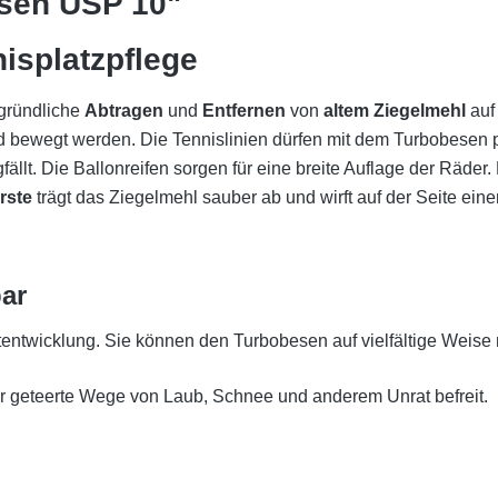
esen USP 10"
nisplatzpflege
 gründliche
Abtragen
und
Entfernen
von
altem Ziegelmehl
auf
nd bewegt werden. Die Tennislinien dürfen mit dem Turbobesen
fällt. Die Ballonreifen sorgen für eine breite Auflage der Räder.
ürste
trägt das Ziegelmehl sauber ab und wirft auf der Seite ei
bar
ftentwicklung.
Sie können den Turbobesen auf vielfältige Weise 
r geteerte Wege von Laub, Schnee und anderem Unrat befreit.