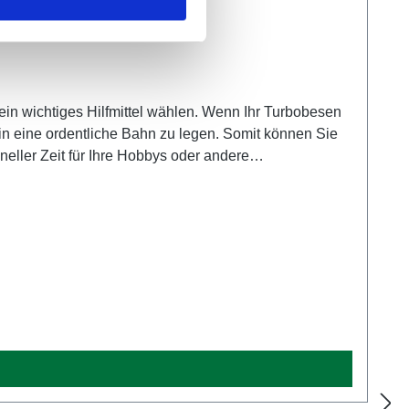
n wichtiges Hilfmittel wählen. Wenn Ihr Turbobesen
in eine ordentliche Bahn zu legen. Somit können Sie
ller Zeit für Ihre Hobbys oder andere
, wird in mehreren Längsschwaden seitlich vom
n getrost über ihre Tennislinien und Versenkregner
 Schwadformer auf und erhalten ein praktisches
it dem Abtragen des Ziegelmehls beginnen. Sie können
Austauschen der Bürste erforderlich. Unsere
ikel auf unserer Website die ihnen die Arbeiten im
Sie den Turbobesen USP 10 auch zum Entfernen von
 von Universal Sport stehen Ihnen zum größten Teil
 auf Vorrat.