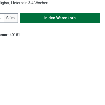
fügbar, Lieferzeit: 3-4 Wochen
Anzahl: Gib den gewünschten Wert ein oder
Stück
In den Warenkorb
mmer:
40161