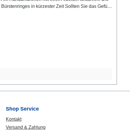
ürstenringes in kürzester Zeit Sollten Sie das Gefühl
stenring aus, um wieder das gewünschte Ergebnis beim
, erleichtern Sie sich die Arbeit und sparen viel
Sie tragen mit dem Turbobesen USP 10 deutlich mehr
 zu guten Konditionenzu vermitteln. Schauen Sie in
dafür, dass Sie in Zukunft mehr Zeit sparen und
Shop Service
Kontakt
Versand & Zahlung