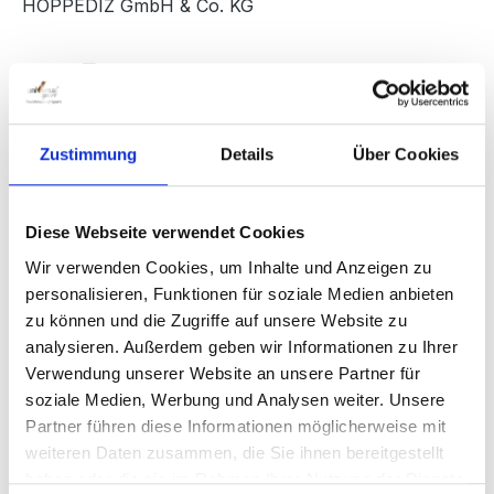
HOPPEDIZ GmbH & Co. KG
Bildergalerie überspringen
Zustimmung
Details
Über Cookies
Diese Webseite verwendet Cookies
Wir verwenden Cookies, um Inhalte und Anzeigen zu
personalisieren, Funktionen für soziale Medien anbieten
zu können und die Zugriffe auf unsere Website zu
Regulärer Preis:
19,90 €
analysieren. Außerdem geben wir Informationen zu Ihrer
Verwendung unserer Website an unsere Partner für
Preise inkl. MwSt. zzgl. Versandkosten
soziale Medien, Werbung und Analysen weiter. Unsere
Partner führen diese Informationen möglicherweise mit
Sofort verfügbar, Lieferzeit: 1-3 Werktage
weiteren Daten zusammen, die Sie ihnen bereitgestellt
haben oder die sie im Rahmen Ihrer Nutzung der Dienste