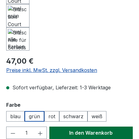
Regulärer Preis:
47,00 €
Preise inkl. MwSt. zzgl. Versandkosten
Sofort verfügbar, Lieferzeit: 1-3 Werktage
auswählen
Farbe
blau
grün
rot
schwarz
weiß
Produkt Anzahl: Gib den gewünschten We
In den Warenkorb