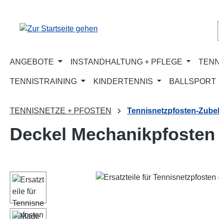
m Hauptinhalt springen
Zur Suche springen
Zur Hauptnavigation springen
ANGEBOTE
INSTANDHALTUNG + PFLEGE
TENN
TENNISTRAINING
KINDERTENNIS
BALLSPORT
TENNISNETZE + PFOSTEN
Tennisnetzpfosten-Zube
Deckel Mechanikpfosten
Bildergalerie überspringen