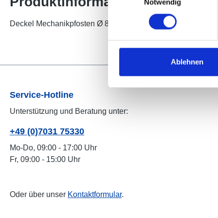
Produktinformationen "Deckel
Notwendig
Deckel Mechanikpfosten Ø 83 mm -
Pulverbeschichtung a
Ablehnen
Service-Hotline
Unterstützung und Beratung unter:
+49 (0)7031 75330
Mo-Do, 09:00 - 17:00 Uhr
Fr, 09:00 - 15:00 Uhr
Oder über unser
Kontaktformular
.