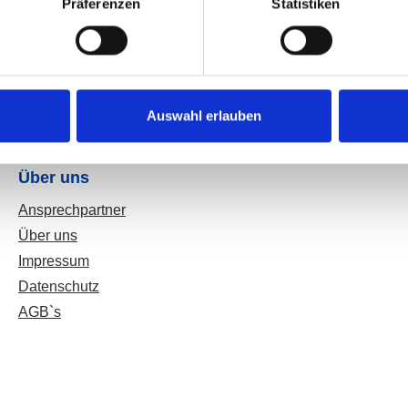
 Mechanikpfosten 83 mm"
Präferenzen
Statistiken
uf Anfrage
Auswahl erlauben
Über uns
Ansprechpartner
Über uns
Impressum
Datenschutz
AGB`s