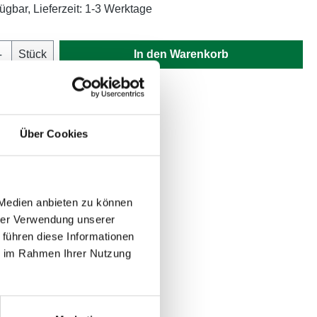
ügbar, Lieferzeit: 1-3 Werktage
Anzahl: Gib den gewünschten Wert ein oder
Stück
In den Warenkorb
mmer:
40406
Über Cookies
 Medien anbieten zu können
hrer Verwendung unserer
 führen diese Informationen
ie im Rahmen Ihrer Nutzung