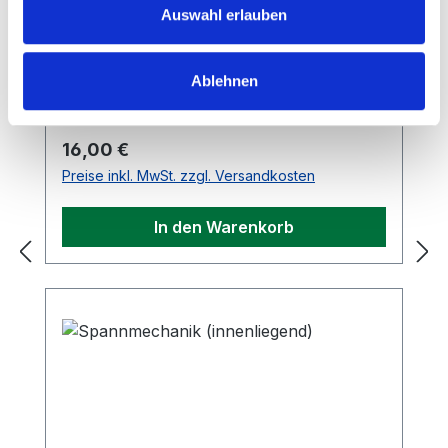
Auswahl erlauben
Ablehnen
Regulärer Preis:
16,00 €
Preise inkl. MwSt. zzgl. Versandkosten
In den Warenkorb