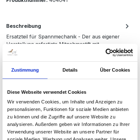
Produktnummer:
404041
Beschreibung
Ersatzteil für Spannmechanik - Der aus eigener
Herstellung gefertigte Mitnehmestift mit
Fase besteht aus massiven VA Stahl.…
Mehr
Bewertungen
Zustimmung
Details
Über Cookies
Informationen zur Produktsicherheit
Diese Webseite verwendet Cookies
Wir verwenden Cookies, um Inhalte und Anzeigen zu
personalisieren, Funktionen für soziale Medien anbieten
zu können und die Zugriffe auf unsere Website zu
Produktgalerie überspringen
Accessory Items
analysieren. Außerdem geben wir Informationen zu Ihrer
Verwendung unserer Website an unsere Partner für
soziale Medien, Werbung und Analysen weiter. Unsere