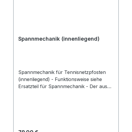
Spannmechanik (innenliegend)
Spannmechanik für Tennisnetzpfosten
(innenliegend) - Funktionsweise siehe
Ersatzteil für Spannmechanik - Der aus
eigener Herstellung gefertigte
Mitnehmestift mit Fase besteht aus
massiven VA Stahl. Innerhalb
der Spannmechanik hat der Stift eine
essentielle Aufgabe. Eine Formschlüssige
Verbindung entsteht bei Kontakt mit
Regulärer Preis: