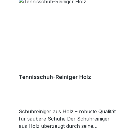
einem Metallbügel angebracht und somit
auch jederzeit austauschbar. Das Material
der Bürsten ist absolut hochwertig und
langlebig. Technische Daten: Maße: 49,5
x 29,5 x 18 cm Anzahl der Bürsten: 3
Innenabstand roten Bürsten: ca. 9 cm
Höhe der roten Bürsten: ca. 8 cm
Tennisschuh-Reiniger Holz
Schuhreiniger aus Holz – robuste Qualität
für saubere Schuhe Der Schuhreiniger
aus Holz überzeugt durch seine
besonders stabile, rutschfeste Bauweise