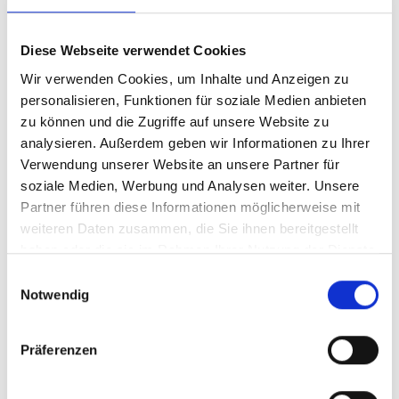
Kunststoffborsten bieten ein super
Reinigungsergebnis. Geeignet für die
In den Warenkorb
Anwendung auf Sportplätzen mit
Diese Webseite verwendet Cookies
Tennissand, Quarzsand oder
Wir verwenden Cookies, um Inhalte und Anzeigen zu
Granulat.Technische Daten:Maße: 350 mm
personalisieren, Funktionen für soziale Medien anbieten
x 270 mmFarbe:
zu können und die Zugriffe auf unsere Website zu
GrünMaterial: VollkunststoffGewicht: ca. 2
analysieren. Außerdem geben wir Informationen zu Ihrer
kgGummierte Unterseite (Anti-Rutsch
Verwendung unserer Website an unsere Partner für
Beschichtung)PVC Bürsten zweifarbig
soziale Medien, Werbung und Analysen weiter. Unsere
Partner führen diese Informationen möglicherweise mit
weiteren Daten zusammen, die Sie ihnen bereitgestellt
haben oder die sie im Rahmen Ihrer Nutzung der Dienste
gesammelt haben.
Einwilligungsauswahl
Notwendig
Präferenzen
Tennisschuh-Reiniger Ideal