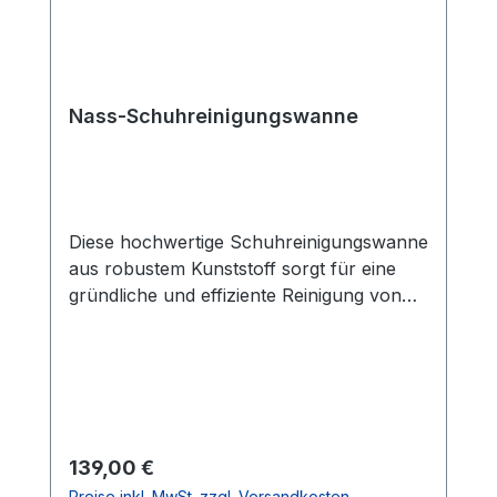
Nass-Schuhreinigungswanne
Diese hochwertige Schuhreinigungswanne
aus robustem Kunststoff sorgt für eine
gründliche und effiziente Reinigung von
Sandschuhen, Tennisschuhen und
Sportschuhen. Dank der integrierten
weichen Lochgummiplatten entstehen
durch das Eigengewicht des Nutzers eine
gezielte Reinigung der Schuhsohle. Die
ideale Lösung zur Reinigung von Asche-
Regulärer Preis:
139,00 €
und Sandplatzschuhen, sowohl auf
Preise inkl. MwSt. zzgl. Versandkosten