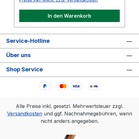
Tennisplätzen, Sportanlagen,
Vereinsgeländen als auch auf
In den Warenkorb
Gummigranulat- und Quarzsandplätzen
einsetzbar. Verschmutzungen wie
Ziegelmehl, Sand und Granulat werden
direkt in der Wanne aufgefangen. Dadurch
Service-Hotline
bleibt die Umgebung sauber und die
Über uns
Reinigung ist besonders hygienisch und
wartungsarm. Die Wanne ist zudem leicht
Shop Service
zu reinigen und besonders langlebig.
Maße: 600 x 500 mm
Alle Preise inkl. gesetzl. Mehrwertsteuer zzgl.
Versandkosten
und ggf. Nachnahmegebühren, wenn
nicht anders angegeben.