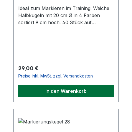
Trainingshilfe besteht aus: 2 Standfüßen,
3 Stangen ca. 1,60 m lang, 2
Ideal zum Markieren im Training. Weiche
Vollkunststoffgelenken.
Halbkugeln mit 20 cm Ø in 4 Farben
sortiert 9 cm hoch. 40 Stück auf
Haltestab.
Regulärer Preis:
29,00 €
Preise inkl. MwSt. zzgl. Versandkosten
In den Warenkorb