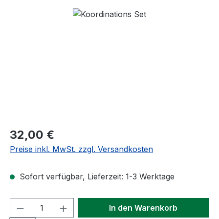
Bildergalerie überspringen
Regulärer Preis:
32,00 €
Preise inkl. MwSt. zzgl. Versandkosten
Sofort verfügbar, Lieferzeit: 1-3 Werktage
Produkt Anzahl: Gib den gewünschten We
In den Warenkorb