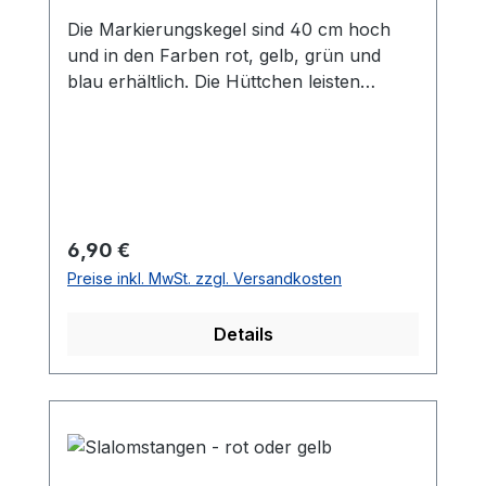
Die Markierungskegel sind 40 cm hoch
und in den Farben rot, gelb, grün und
blau erhältlich. Die Hüttchen leisten
sowohl auf dem Tennisplatz als auch auf
jedem beliebigen Sportfeld einige wichtige
Aufgaben. Durch die Höhe können diese
im Tennisunterricht optimal für
Zielübungen und Feldabgrenzungen
dienen. Zudem ist der Einsatz im
Regulärer Preis:
6,90 €
Athlethiktraining optimal z.B. für
Preise inkl. MwSt. zzgl. Versandkosten
Beinarbeit oder Richtungswechsel
Übungen. Robustes und hochwertiges
Details
Kunststoff und eine lange Haltbarkeit
garantieren wir auch bei diesem Produkt.