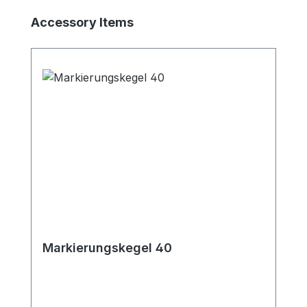
Produktgalerie überspringen
Accessory Items
Markierungskegel 40