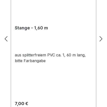
Stange - 1,60 m
aus splitterfreiem PVC ca. 1, 60 m lang,
bitte Farbangabe
Regulärer Preis:
7,00 €