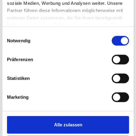
soziale Medien, Werbung und Analysen weiter. Unsere
Regulärer Preis:
11,00 €
Partner führen diese Informationen möglicherweise mit
Preise inkl. MwSt. zzgl. Versandkosten
weiteren Daten zusammen, die Sie ihnen bereitgestellt
haben oder die sie im Rahmen Ihrer Nutzung der Dienste
In den Warenkorb
gesammelt haben.
Einwilligungsauswahl
Notwendig
Präferenzen
Statistiken
Marketing
Alle zulassen