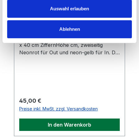
Auswechseltafel einfach
Auswahl erlauben
Ablehnen
Anzeige für Ein und Auswechslungen 30
x 40 cm ZiffernHöhe cm, zweiseitig
Neonrot für Out und neon-gelb für In. Die
Zahlen werden durch umklappen der
Farbblättchen erzeugt.
Regulärer Preis:
45,00 €
Preise inkl. MwSt. zzgl. Versandkosten
In den Warenkorb