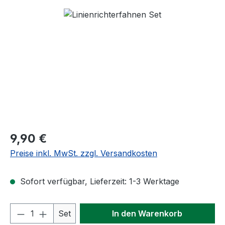
Bildergalerie überspringen
Regulärer Preis:
9,90 €
Preise inkl. MwSt. zzgl. Versandkosten
Sofort verfügbar, Lieferzeit: 1-3 Werktage
Produkt Anzahl: Gib den gewünschten We
Set
In den Warenkorb