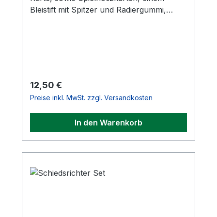
Bleistift mit Spitzer und Radiergummi,
einem Kuli und einer Pfeifenkordel.
Regulärer Preis:
12,50 €
Preise inkl. MwSt. zzgl. Versandkosten
In den Warenkorb