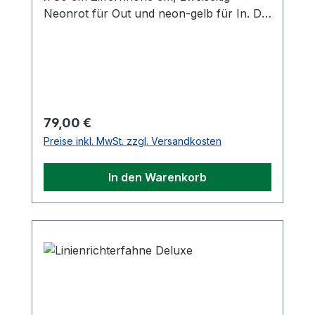
Neonrot für Out und neon-gelb für In. Die
Zahlen werden durch umklappen der
Farbblättchen erzeugt.
Regulärer Preis:
79,00 €
Preise inkl. MwSt. zzgl. Versandkosten
In den Warenkorb