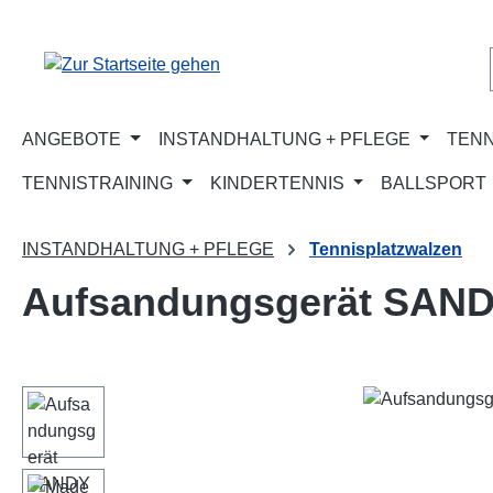
m Hauptinhalt springen
Zur Suche springen
Zur Hauptnavigation springen
ANGEBOTE
INSTANDHALTUNG + PFLEGE
TENN
TENNISTRAINING
KINDERTENNIS
BALLSPORT
INSTANDHALTUNG + PFLEGE
Tennisplatzwalzen
Aufsandungsgerät SANDY
Bildergalerie überspringen