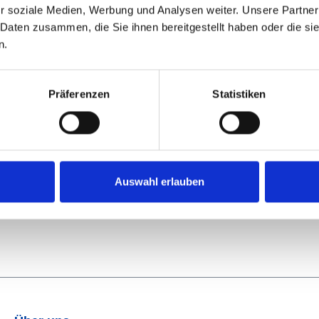
ungsgerät SANDY II"
r soziale Medien, Werbung und Analysen weiter. Unsere Partner
 Daten zusammen, die Sie ihnen bereitgestellt haben oder die s
ert jetzt noch effektiver die Neu-Besandung bei der Frühjahrs
n.
 wie Samt gleichmäßig und in einem Arbeitsgang aufzutragen.
 kg frisches Ziegelmehl. Mit den Abmessungen von ca. 1000 x 50
Präferenzen
Statistiken
ickelt und hat sich auf etlichen Plätzen in der Praxis bewährt
 Sie eine völlig glatte Oberfläche, die anschließend nur noch
Auswahl erlauben