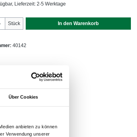
ügbar, Lieferzeit: 2-5 Werktage
Anzahl: Gib den gewünschten Wert ein oder
Stück
In den Warenkorb
mmer:
40142
Über Cookies
 Medien anbieten zu können
hrer Verwendung unserer