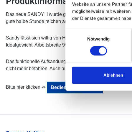
Produktinformationen "Aufsand
Website an unsere Partner fü
möglicherweise mit weiteren
Das neue SANDY II wurde gründlich überarbeitet und erleicht
der Dienste gesammelt habe
gute halbe Stunde reichen aus, um einen Ziegelmehlteppich
Einwilligungsauswahl
Sandy lässt sich willig von Hand bewegen und fasst ca. 120
Notwendig
Idealgewicht. Arbeitsbreite 990 mm.
Das funktionelle Aufsandungsgerät wurde von Fachleuten entw
nicht mehr befahren. Auch auf unebenem Untergrund erhalten
Ablehnen
Bitte hier klicken ->
Bedienungsanleitung