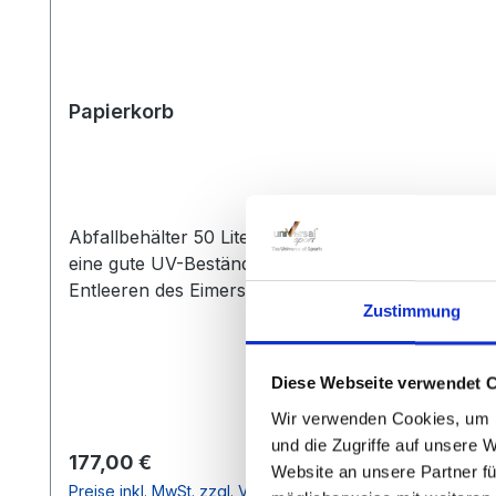
Papierkorb
Abfallbehälter 50 Liter - Made in Germany - grün 
eine gute UV-Beständigkeit und einem Fassungsve
Entleeren des Eimers möglich. Der Deckel lässt sic
Zustimmung
und Schlüssel.
Diese Webseite verwendet 
Wir verwenden Cookies, um I
und die Zugriffe auf unsere 
Regulärer Preis:
177,00 €
Website an unsere Partner fü
Preise inkl. MwSt. zzgl. Versandkosten