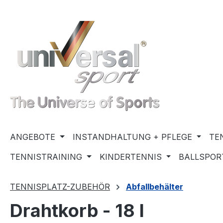
m Hauptinhalt springen
Zur Suche springen
Zur Hauptnavigation springen
ANGEBOTE
INSTANDHALTUNG + PFLEGE
TE
TENNISTRAINING
KINDERTENNIS
BALLSPOR
TENNISPLATZ-ZUBEHÖR
Abfallbehälter
Drahtkorb - 18 l