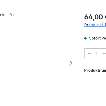
Regulärer Pr
64,00 
Preise inkl
Sofort ver
Produkt
Produktnu