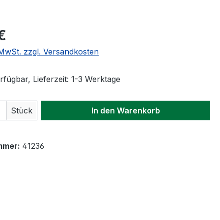
eis:
€
. MwSt. zzgl. Versandkosten
fügbar, Lieferzeit: 1-3 Werktage
 Anzahl: Gib den gewünschten Wert ein 
Stück
In den Warenkorb
mmer:
41236