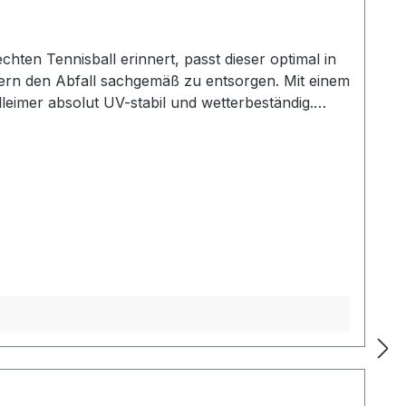
hten Tennisball erinnert, passt dieser optimal in
nern den Abfall sachgemäß zu entsorgen. Mit einem
leimer absolut UV-stabil und wetterbeständig.
lltüte. Der Deckel lässt sich ohne einen Aufwand
an Masten, Geländern oder Wänden.