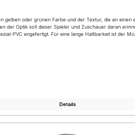
gen gelben oder grünen Farbe und der Textur, die an einen ec
en der Optik soll dieser Spieler und Zuschauer daran erin
l-PVC angefertigt. Für eine lange Haltbarkeit ist der Mül
icht rostendem Edelstahl. In dem Eimer passt eine Norm-Mü
i Schnellbefestigungsbändern für eine schnelle Montage 
Details