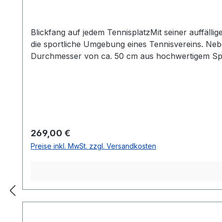
Blickfang auf jedem TennisplatzMit seiner auffälli
die sportliche Umgebung eines Tennisvereins. Neb
Durchmesser von ca. 50 cm aus hochwertigem Spezia
Scharniere und Befestigungsmaterialien sind aus n
leicht öffnen und schließen. Befestigung mit zwe
Regulärer Preis:
269,00 €
Preise inkl. MwSt. zzgl. Versandkosten