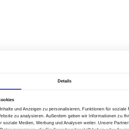
oder orange Dieser DIN-Abfallbehälter darf auf keiner Ten
rmögen von ca. 50 Liter. Zum Befestigen an Masten, Gelän
h an der Unterseite mit einem mitgelieferten Schlüssel öffn
Details
Cookies
nhalte und Anzeigen zu personalisieren, Funktionen für soziale
Website zu analysieren. Außerdem geben wir Informationen zu I
r soziale Medien, Werbung und Analysen weiter. Unsere Partner