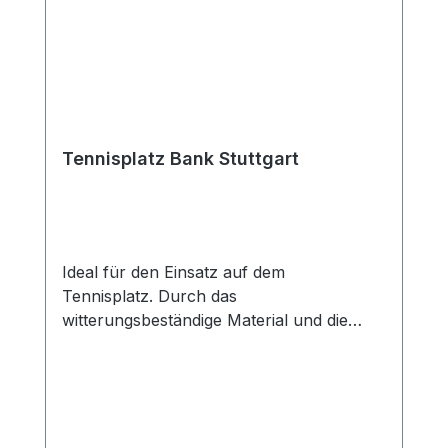
kgAnzahl der Personen:bis zu 4
PersonenBelastbarkeit: 350
kgSitztiefe: 64 cmSitzhöhe: 45
cmSitzfläche: 200 x 45 cmHöhe der
Sitzlehne: 40 cmStellfläche: 161 x 64
cmAnzahl der Latten:13 Stück
Verpackung für eine Bank: 1 Karton: 200
Tennisplatz Bank Stuttgart
x 70 x 21,5 / 27,8 kg Maximale Anzahl auf
einer Palette: 8 Bänke
Ideal für den Einsatz auf dem
Tennisplatz. Durch das
witterungsbeständige Material und die
robuste Bauweise ist diese Bank perfekt
für den Außenbereich geeignet. Die
beidseitige Sitzmöglichkeit ermöglicht eine
flexible Nutzung – ob für Spielerwechsel,
Pausen oder als Zuschauer Bank. Dank