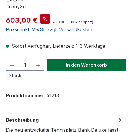
Verkaufspreis:
%
603,00 €
Regulärer Preis:
670,00 €
(10% gespart)
Preise inkl. MwSt. zzgl. Versandkosten
Sofort verfügbar, Lieferzeit: 1-3 Werktage
Produkt Anzahl: Gib den gewünschten We
In den Warenkorb
Stück
Produktnummer:
41213
Beschreibung
Die neu entwickelte Tennisplatz Bank Deluxe lässt