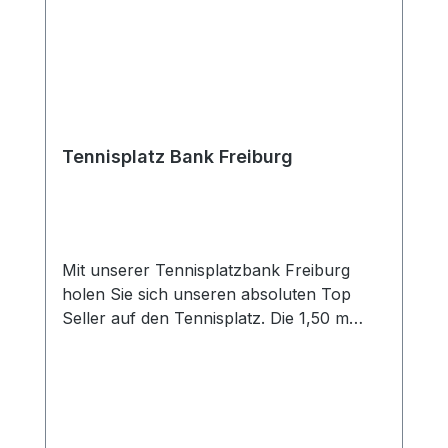
Tennisplatz Bank Freiburg
Mit unserer Tennisplatzbank Freiburg
holen Sie sich unseren absoluten Top
Seller auf den Tennisplatz. Die 1,50 m
lange Bank passt optimal an jede
Seitenlinie und bietet bis zu drei Personen
problemlos einen Sitzplatz. Diese ist
absolut pflegeleicht und besteht
aus witterungsbeständigem Kunststoff und