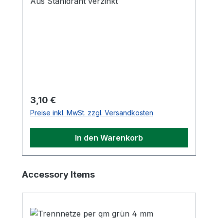
Aus Stahldraht verzinkt
Regulärer Preis:
3,10 €
Preise inkl. MwSt. zzgl. Versandkosten
In den Warenkorb
Produktgalerie überspringen
Accessory Items