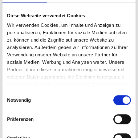
Karabinerhaken für Sichtblenden
Diese Webseite verwendet Cookies
Wir verwenden Cookies, um Inhalte und Anzeigen zu
personalisieren, Funktionen für soziale Medien anbieten
zu können und die Zugriffe auf unsere Website zu
Zum einfachen Aufhängen der
analysieren. Außerdem geben wir Informationen zu Ihrer
Sichtblenden. 60 Stück pro Blende
Verwendung unserer Website an unsere Partner für
Technische Daten: Gesamtlänge ca. 6 cm
soziale Medien, Werbung und Analysen weiter. Unsere
Breite an beiden breiten Enden ca. 1,2 cm
Partner führen diese Informationen möglicherweise mit
Breite an der schmalsten Stelle ca. 0,6 cm
weiteren Daten zusammen, die Sie ihnen bereitgestellt
Stärke am geraden Material ca. 0,7 cm
haben oder die sie im Rahmen Ihrer Nutzung der Dienste
Stärle am runden Bogen ca. 0,5 cm
gesammelt haben.
Einwilligungsauswahl
Notwendig
Regulärer Preis:
0,60 €
Preise inkl. MwSt. zzgl. Versandkosten
Präferenzen
In den Warenkorb