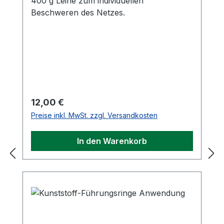
400 g Leine zum individuellen
Beschweren des Netzes.
Regulärer Preis:
12,00 €
Preise inkl. MwSt. zzgl. Versandkosten
In den Warenkorb