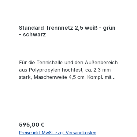
Standard Trennnetz 2,5 weiß - grün
- schwarz
Für die Tennishalle und den Außenbereich
aus Polypropylen hochfest, ca. 2,3 mm
stark, Maschenweite 4,5 cm. Kompl. mit
Stahlseil, ca. 4 mm stark, ca. 40 m lang, 2
Spannschlössern,
Bleischnurbeschwerung 200 g/m, sowie
Nylon-Führungsringe, je Meter 3 Stück
am Netz befestigt.
Regulärer Preis:
595,00 €
Preise inkl. MwSt. zzgl. Versandkosten