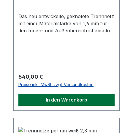
Das neu entwickelte, geknotete Trennnetz
mit einer Materialstärke von 1,6 mm für
den Innen- und Außenbereich ist absolut
witterungsbeständig und extrem reißfest.
Durch die Farbe schwarz und die dünne
Materialstärke ist das Netz deutlich
durchsichtiger als die herkömmlichen
Trennnetze. Die Maschenweite beträgt 4,5
cm. Komplett mit 38 m langem Stahlseil, 2
Regulärer Preis:
540,00 €
Spannschlössern. 200 g/m
Preise inkl. MwSt. zzgl. Versandkosten
Bleibeschwerung, sowie 3 verzinkten
Karabinerhaken pro Meter. Größe 40 m x
In den Warenkorb
3 m.