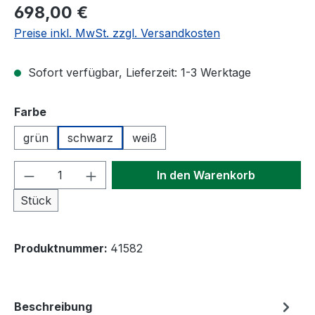
Regulärer Preis:
698,00 €
Preise inkl. MwSt. zzgl. Versandkosten
Sofort verfügbar, Lieferzeit: 1-3 Werktage
auswählen
Farbe
grün
schwarz
weiß
Produkt Anzahl: Gib den gewünschten We
In den Warenkorb
Stück
Produktnummer:
41582
Beschreibung