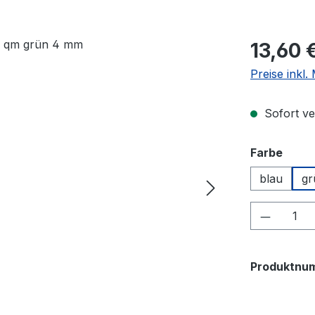
Regulärer Pr
13,60 
Preise inkl
Sofort ve
ausw
Farbe
blau
gr
Produkt
Produktnu