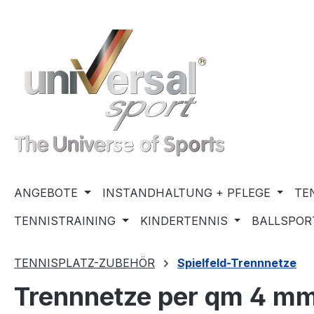
m Hauptinhalt springen
Zur Suche springen
Zur Hauptnavigation springen
ANGEBOTE
INSTANDHALTUNG + PFLEGE
TE
TENNISTRAINING
KINDERTENNIS
BALLSPOR
TENNISPLATZ-ZUBEHÖR
Spielfeld-Trennnetze
Trennnetze per qm 4 mm