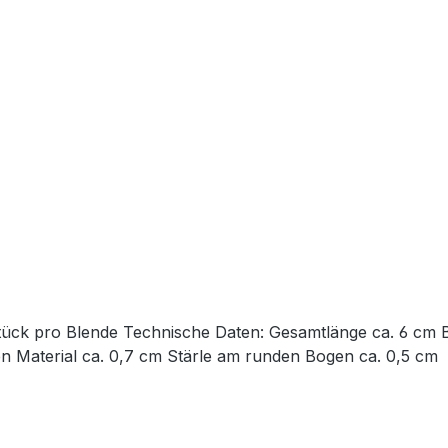
ge ca. 6 cm Breite an beiden breiten Enden ca. 1,2 cm Breite an
der schmalsten Stelle ca. 0,6 cm Stärke am geraden Material ca. 0,7 cm Stärle am runden Bogen ca. 0,5 cm