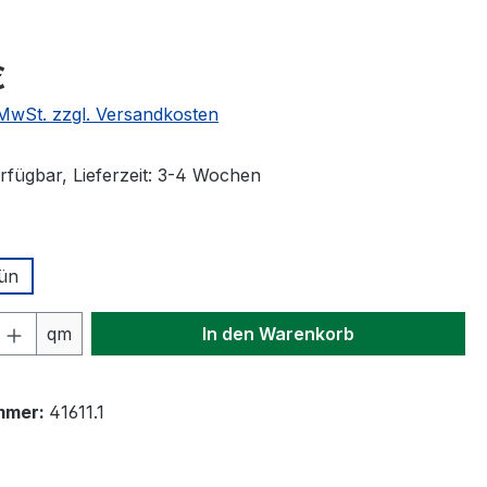
eis:
€
. MwSt. zzgl. Versandkosten
rfügbar, Lieferzeit: 3-4 Wochen
ählen
ün
 Anzahl: Gib den gewünschten Wert ein 
qm
In den Warenkorb
mmer:
41611.1