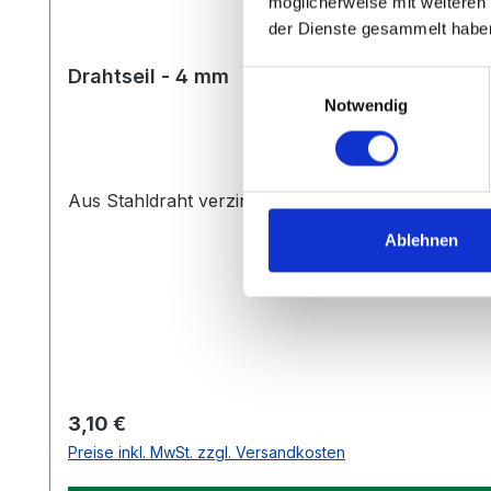
möglicherweise mit weiteren
der Dienste gesammelt habe
Drahtseil - 4 mm
Einwilligungsauswahl
Notwendig
Aus Stahldraht verzinkt
Ablehnen
Regulärer Preis:
3,10 €
Preise inkl. MwSt. zzgl. Versandkosten