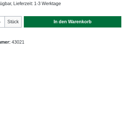
ügbar, Lieferzeit: 1-3 Werktage
Anzahl: Gib den gewünschten Wert ein oder
Stück
In den Warenkorb
mmer:
43021