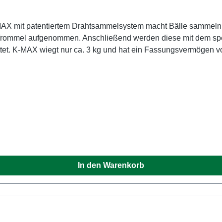
-MAX mit patentiertem Drahtsammelsystem macht Bälle sammeln
 Trommel aufgenommen. Anschließend werden diese mit dem spezi
tet. K-MAX wiegt nur ca. 3 kg und hat ein Fassungsvermögen von 
delstahl, Federdraht, PVC Bälle: Tennis, Padel-Tennis, Pickleball
Kapazität: ca. 60 Bälle Gewicht: ca. 3 kg Höhe: ca. 135 cm B
In den Warenkorb