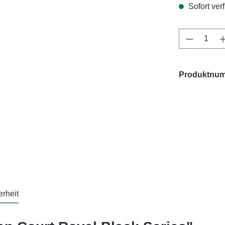
Sofort verf
Produkt 
Produktnu
erheit