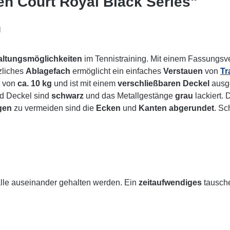
n Court Royal Black Series"
n
altungsmöglichkeiten
im Tennistraining. Mit einem Fassungs
zliches
Ablagefach
ermöglicht ein einfaches
Verstauen
von
Tr
von
ca. 10 kg
und ist mit einem
verschließbaren Deckel
ausge
nd Deckel sind
schwarz
und das Metallgestänge
grau
lackiert. 
gen
zu vermeiden sind die
Ecken
und
Kanten
abgerundet
. Sc
le auseinander gehalten werden. Ein
zeitaufwendiges
tausch