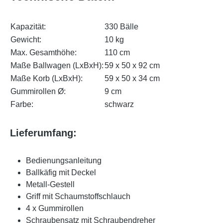
Kapazität:
330 Bälle
Gewicht:
10 kg
Max. Gesamthöhe:
110 cm
Maße Ballwagen (LxBxH):
59 x 50 x 92 cm
Maße Korb (LxBxH):
59 x 50 x 34 cm
Gummirollen Ø:
9 cm
Farbe:
schwarz
Lieferumfang:
Bedienungsanleitung
Ballkäfig mit Deckel
Metall-Gestell
Griff mit Schaumstoffschlauch
4 x Gummirollen
Schraubensatz mit Schraubendreher