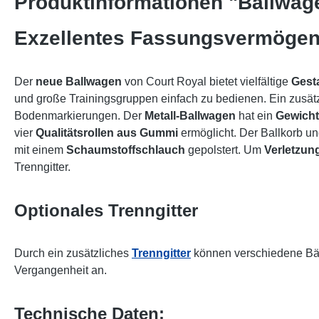
Produktinformationen "Ballwage
Exzellentes Fassungsvermöge
Der
neue Ballwagen
von Court Royal bietet vielfältige
Gest
und große Trainingsgruppen einfach zu bedienen. Ein zusät
Bodenmarkierungen. Der
Metall-Ballwagen
hat ein
Gewicht
vier
Qualitätsrollen aus Gummi
ermöglicht. Der Ballkorb u
mit einem
Schaumstoffschlauch
gepolstert. Um
Verletzun
Trenngitter.
Optionales Trenngitter
Durch ein
zusätzliches
Trenngitter
können verschiedene Bäl
Vergangenheit an.
Technische Daten: