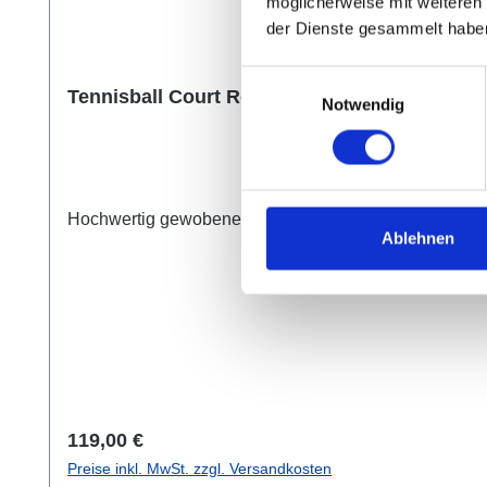
möglicherweise mit weiteren
der Dienste gesammelt habe
Einwilligungsauswahl
Tennisball Court Royal Coach - 60er Beutel
Notwendig
Hochwertig gewobener Nadelfilz, mit einem super Preis
Ablehnen
Regulärer Preis:
119,00 €
Preise inkl. MwSt. zzgl. Versandkosten