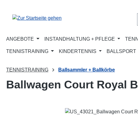
m Hauptinhalt springen
Zur Suche springen
Zur Hauptnavigation springen
ANGEBOTE
INSTANDHALTUNG + PFLEGE
TENN
TENNISTRAINING
KINDERTENNIS
BALLSPORT
TENNISTRAINING
Ballsammler + Ballkörbe
Ballwagen Court Royal B
Bildergalerie überspringen