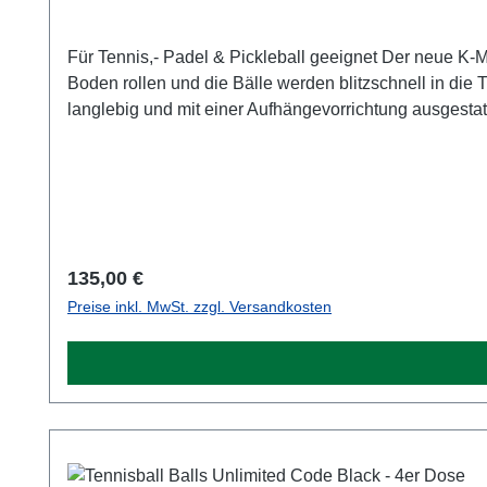
Für Tennis,- Padel & Pickleball geeignet Der neue K
Boden rollen und die Bälle werden blitzschnell in die
langlebig und mit einer Aufhängevorrichtung ausgestat
zu ersetzen. Geeignet für Kunstrasen,- Hart,- Sand- oder Rasenplätze. Technische Daten: Material: E
Regulärer Preis:
135,00 €
Preise inkl. MwSt. zzgl. Versandkosten