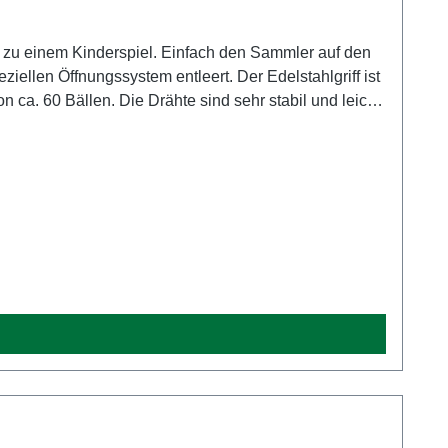
 zu einem Kinderspiel. Einfach den Sammler auf den
ellen Öffnungssystem entleert. Der Edelstahlgriff ist
ca. 60 Bällen. Die Drähte sind sehr stabil und leicht
reite: ca. 40 cm Lieferumfang: 1 x K-MAX 2 x Ersatzdrähte Schraubensatz Bedienanleitung