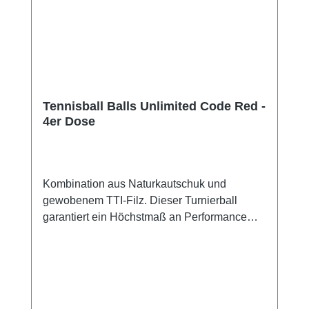
Tennisball Balls Unlimited Code Red -
4er Dose
Kombination aus Naturkautschuk und
gewobenem TTI-Filz. Dieser Turnierball
garantiert ein Höchstmaß an Performance
und Haltbarkeit. Ein super Spielverhalten und
ein hervorragendes Preis-Leistungs-
Verhältnis. ITF approved Turnierqualität.