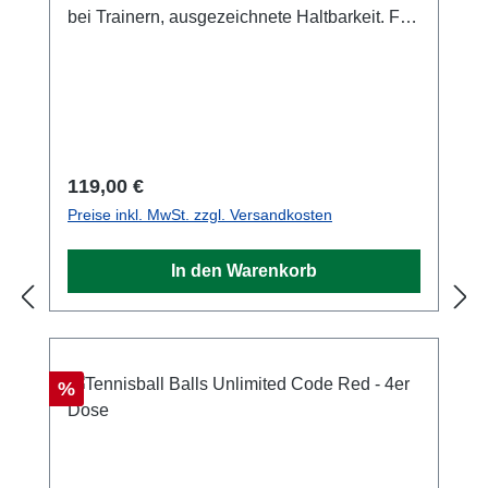
bei Trainern, ausgezeichnete Haltbarkeit. Für
Ballmaschinen geeignet.
Regulärer Preis:
119,00 €
Preise inkl. MwSt. zzgl. Versandkosten
In den Warenkorb
Rabatt
%