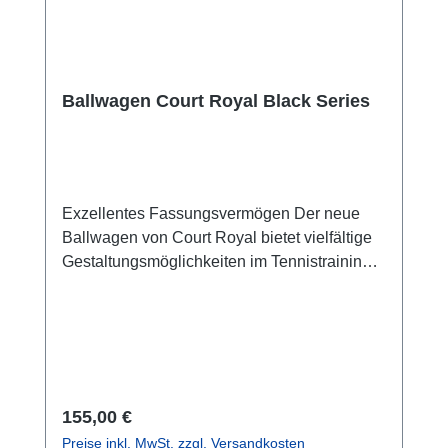
8,5 kg Gewicht Klappbox: 1,6 kg
Ballwagen Court Royal Black Series
Exzellentes Fassungsvermögen Der neue
Ballwagen von Court Royal bietet vielfältige
Gestaltungsmöglichkeiten im Tennistraining.
Mit einem Fassungsvermögen von ca. 330
Tennisbällen sind umfangreiche Drills und
große Trainingsgruppen einfach zu bedienen.
Ein zusätzliches Ablagefach ermöglicht ein
einfaches Verstauen von Trainingshilfen wie
Hüttchen, Medizinbälle und
Regulärer Preis:
155,00 €
Bodenmarkierungen. Der Metall-Ballwagen
Preise inkl. MwSt. zzgl. Versandkosten