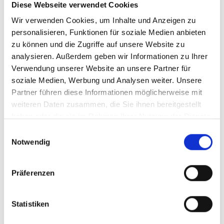
Neu
Diese Webseite verwendet Cookies
Wir verwenden Cookies, um Inhalte und Anzeigen zu
personalisieren, Funktionen für soziale Medien anbieten
zu können und die Zugriffe auf unsere Website zu
analysieren. Außerdem geben wir Informationen zu Ihrer
Verwendung unserer Website an unsere Partner für
soziale Medien, Werbung und Analysen weiter. Unsere
Partner führen diese Informationen möglicherweise mit
weiteren Daten zusammen, die Sie ihnen bereitgestellt
haben oder die sie im Rahmen Ihrer Nutzung der Dienste
CLAX Ballwagen
gesammelt haben.
Einwilligungsauswahl
Notwendig
Präferenzen
Praktischer Ballwagen Diese absolute
Neuentwicklung ist für jeden Tennistrainer
Statistiken
unentbehrlich. Durch die Verwendung von
Aluminium und hochwertigen Kunststoffen ist