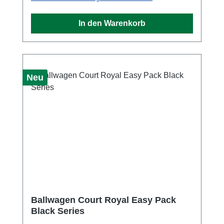
hat ein Gewicht von ca. 10 kg und ist mit
einem verschließbaren Deckel ausgestattet.
In den Warenkorb
Ein leichtes bewegen und manövrieren wird
durch vier Qualitätsrollen aus Gummi
ermöglicht. Der Ballkorb und Deckel sind
schwarz und das Metallgestänge grau
lackiert. Der hochwertige Griff hat eine Höhe
Neu
von ca. 110 cm und ist mit einem
Schaumstoffschlauch gepolstert. Um
Verletzungen zu vermeiden sind die Ecken
und Kanten abgerundet. Schneller und
einfacher Aufbau. Lieferung ohne Bälle und
Trenngitter. Optionales Trenngitter Durch
ein zusätzliches Trenngitter können
verschiedene Bälle auseinander gehalten
werden. Ein zeitaufwendiges tauschen von
Balltaschen oder Körben gehört damit der
Ballwagen Court Royal Easy Pack
Vergangenheit an. Technische Daten:
Black Series
Kapazität: 330 Bälle Gewicht: 10 kg Max.