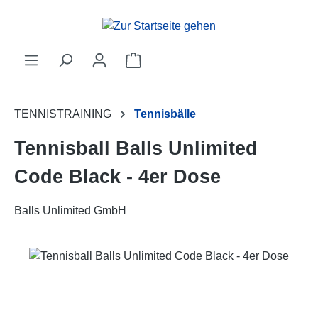
Zum Hauptinhalt springen
Warenkorb enthält 0 Positionen. 
TENNISTRAINING
Tennisbälle
Tennisball Balls Unlimited
Code Black - 4er Dose
Balls Unlimited GmbH
Bildergalerie überspringen