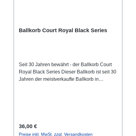
Ballkorb Court Royal Black Series
Seit 30 Jahren bewährt - der Ballkorb Court
Royal Black Series Dieser Ballkorb ist seit 30
Jahren der meistverkaufte Ballkorb in
unserem Sortiment. Trotz wechselnder
Designs bleibt die Funktion seit Jahren die
Gleiche. Mit dem stabilen Ballkorb können
Sie, ohne sich zu Bücken, die Bälle durch
leichten Druck einsammeln. Außerdem
können Sie den gesamten Ballkorb mit Hilfe
Regulärer Preis:
36,00 €
von zwei Klappbügeln aufstellen und
Preise inkl. MwSt. zzgl. Versandkosten