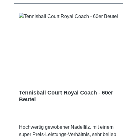
verschiedene Ballarten schnell ausgetauscht
werden. Im Tennistraining kann dies viel Zeit
einsparen. Stützsystem für Haltbarkeit Ein
spezielles Kreuz-Stützsystem wird ein
durchhängen der vollen Balltasche
verhindern. Dies sichert eine lange
Haltbarkeit der Balltasche. In der Tasche
befindet sich eine verstärkte Schutzmatte und
ist innen mit Kunststoff beschichtet um mehr
Stabilität und ein leichteres beseitigen von
Schmutz wie z.B. Tennissand
ermöglichen. Lieferung ohne Bälle.
Technische Daten (ca.): Kapazität 120 Bälle
Tennisball Court Royal Coach - 60er
Gewicht: 3,8 kg Max. Gesamthöhe: 91 cm
Beutel
Maße Ballwagen (LxBxH): 41 x 41 x 91 cm
Maße Korb (LxBxH): 41 x 41 x 33 cm Rollen
Ø: 4,8 cm Farbe: schwarz Lieferumfang:
Alugestell Balltasche Schutzmatte
Hochwertig gewobener Nadelfilz, mit einem
super Preis-Leistungs-Verhältnis, sehr belieb