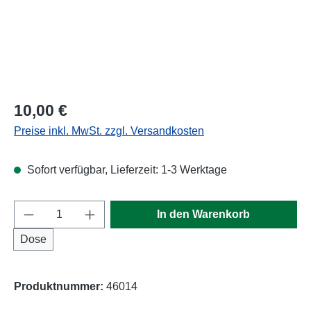
Regulärer Preis:
10,00 €
Preise inkl. MwSt. zzgl. Versandkosten
Sofort verfügbar, Lieferzeit: 1-3 Werktage
Produkt Anzahl: Gib den gewünschten Wert e
In den Warenkorb
Dose
Produktnummer:
46014