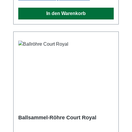
gleichzeitig als Tragegriff verwenden.
Außerdem ist ein Deckel ohne Schloss
In den Warenkorb
vorhanden. Technische Details: Aufstellhöhe:
88 cm Fassungsvermögen: 60 Bälle
Gewicht 2,8 kg Bitte hier klicken -
> AufbauanleitungVersandinformationen und
Zahlungsmöglichkeiten Durch unsere große
Lagerfläche ist es uns möglich, all unsere
Artikel auf Lager zu führen. Somit können wir
nach Ihrem Bestellvorgang schnell reagieren
und Ihre ausgesuchte Ware umgehend
versenden. Außerdem haben Sie die
Möglichkeit zwischen vielen
Zahlungsmöglichkeiten zu wählen. Auch ein
Kauf auf Rechnung ist für uns kein Problem.
Schauen Sie sich gerne nach anderen
Artikeln in unserem Online Shop um.
Ballsammel-Röhre Court Royal