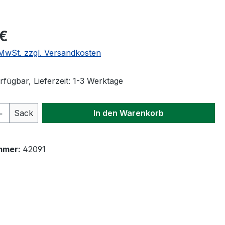
eis:
 €
. MwSt. zzgl. Versandkosten
fügbar, Lieferzeit: 1-3 Werktage
 Anzahl: Gib den gewünschten Wert ein 
Sack
In den Warenkorb
mmer:
42091