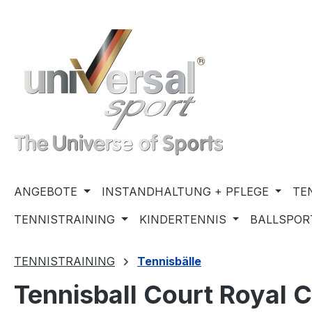
m Hauptinhalt springen
Zur Suche springen
Zur Hauptnavigation springen
ANGEBOTE
INSTANDHALTUNG + PFLEGE
TE
TENNISTRAINING
KINDERTENNIS
BALLSPOR
TENNISTRAINING
Tennisbälle
Tennisball Court Royal 