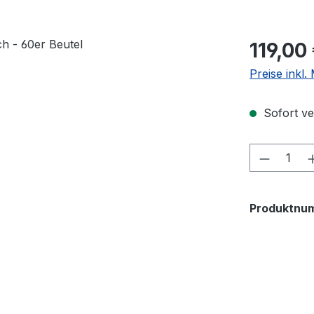
Regulärer Pr
119,00
Preise inkl
Sofort ver
Produkt
Produktnu