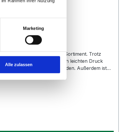
ie im Rahmen Ihrer Nutzung
Marketing
erkaufte Ballkorb in unserem Sortiment. Trotz
sich zu Bücken, die Bälle durch leichten Druck
Alle zulassen
hzeitig als Tragegriff verwenden. Außerdem ist
s möglich, all unsere Artikel auf Lager zu
d versenden. Außerdem haben Sie die Möglichkeit
hauen Sie sich gerne nach anderen Artikeln in