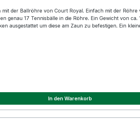
it der Ballröhre von Court Royal. Einfach mit der Röhre 
en genau 17 Tennisbälle in die Röhre. Ein Gewicht von ca.
Haken ausgestattet um diese am Zaun zu befestigen. Ein kle
ausgeleert werden. Technische Daten: Material: Hart PVC Länge: 120 cm Gewicht: 1 kg F
In den Warenkorb