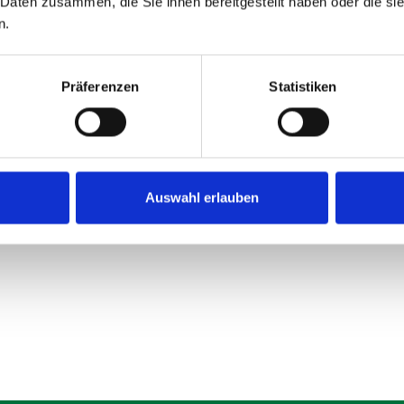
 Daten zusammen, die Sie ihnen bereitgestellt haben oder die s
n.
Präferenzen
Statistiken
Black Series Dieser Ballkorb ist seit 30 Jahren der meistv
n die Gleiche. Mit dem stabilen Ballkorb können Sie, ohne 
Auswahl erlauben
lkorb mit Hilfe von zwei Klappbügeln aufstellen und gleic
tte hier klicken -
gsmöglichkeiten Durch unsere große Lagerfläche ist es un
ang schnell reagieren und Ihre ausgesuchte Ware umgehen
 Auch ein Kauf auf Rechnung ist für uns kein Problem. Sc