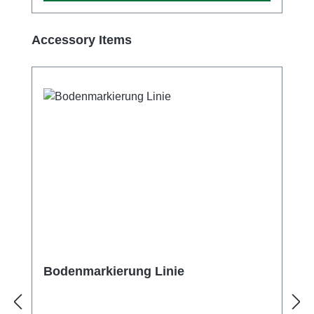
Produktgalerie überspringen
Accessory Items
Bodenmarkierung Linie