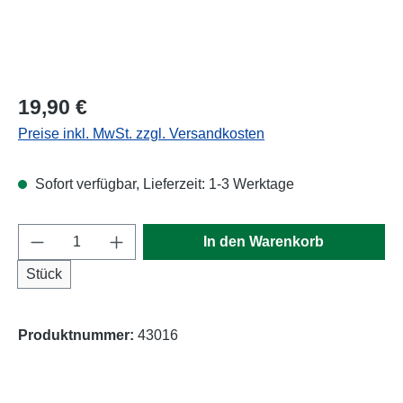
Regulärer Preis:
19,90 €
Preise inkl. MwSt. zzgl. Versandkosten
Sofort verfügbar, Lieferzeit: 1-3 Werktage
Produkt Anzahl: Gib den gewünschten Wert e
In den Warenkorb
Stück
Produktnummer:
43016