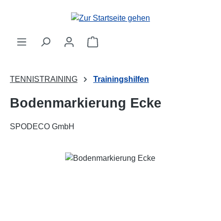
Zum Hauptinhalt springen
Warenkorb enthält 0 Positionen. 
TENNISTRAINING
Trainingshilfen
Bodenmarkierung Ecke
SPODECO GmbH
Bildergalerie überspringen