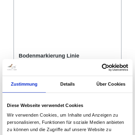
Bodenmarkierung Linie
Zustimmung
Details
Über Cookies
PVC Markierungen 10er Pack Aus
hochwertigem PVC, für alle Bodenbeläge
geeignet. Farben können von der Abbildung
Diese Webseite verwendet Cookies
abweichen.Aktuelle Farbe: gelb
Wir verwenden Cookies, um Inhalte und Anzeigen zu
personalisieren, Funktionen für soziale Medien anbieten
zu können und die Zugriffe auf unsere Website zu