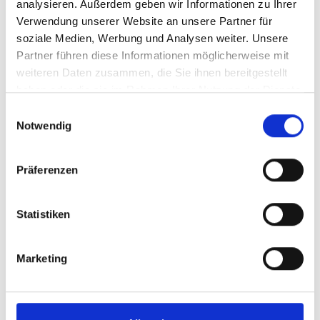
analysieren. Außerdem geben wir Informationen zu Ihrer
Verwendung unserer Website an unsere Partner für
Regulärer Preis:
35,00 €
soziale Medien, Werbung und Analysen weiter. Unsere
Partner führen diese Informationen möglicherweise mit
Preise inkl. MwSt. zzgl. Versandkosten
weiteren Daten zusammen, die Sie ihnen bereitgestellt
haben oder die sie im Rahmen Ihrer Nutzung der Dienste
In den Warenkorb
gesammelt haben.
Einwilligungsauswahl
Notwendig
Präferenzen
Statistiken
Marketing