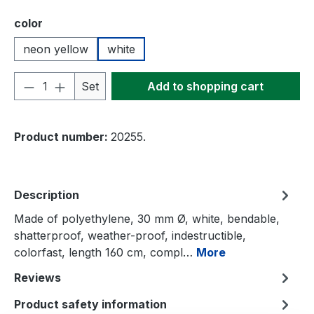
Select
color
neon yellow
white
Product Quantity: Enter the desired amou
Set
Add to shopping cart
Product number:
20255.
Description
Made of polyethylene, 30 mm Ø, white, bendable,
shatterproof, weather-proof, indestructible,
colorfast, length 160 cm, compl…
More
Reviews
Product safety information