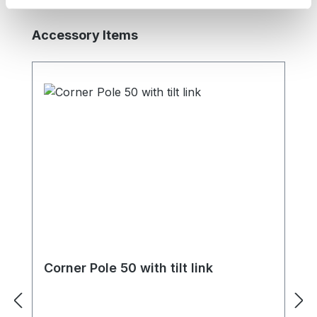
Skip product gallery
Accessory Items
Corner Pole 50 with tilt link