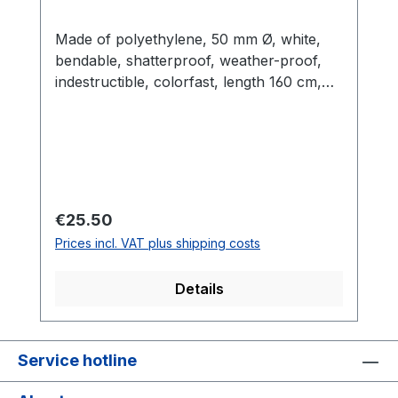
Made of polyethylene, 50 mm Ø, white,
bendable, shatterproof, weather-proof,
indestructible, colorfast, length 160 cm,
including white or neon yellow flag
Regular price:
€25.50
Prices incl. VAT plus shipping costs
Details
Service hotline