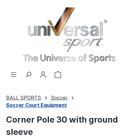
Skip to main content
Shopping cart contains 0 items. 
BALL SPORTS
Soccer
Soccer Court Equipment
Corner Pole 30 with ground
sleeve