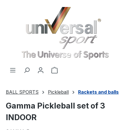
Skip to main content
Shopping cart contains 0 items. 
BALL SPORTS
Pickleball
Rackets and balls
Gamma Pickleball set of 3
INDOOR