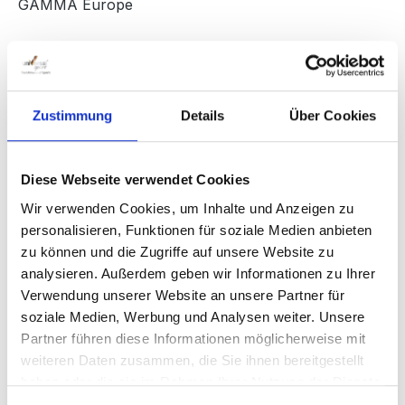
GAMMA Europe
Skip image gallery
Zustimmung
Details
Über Cookies
Diese Webseite verwendet Cookies
Wir verwenden Cookies, um Inhalte und Anzeigen zu
personalisieren, Funktionen für soziale Medien anbieten
zu können und die Zugriffe auf unsere Website zu
analysieren. Außerdem geben wir Informationen zu Ihrer
Regular price:
€7.90
Verwendung unserer Website an unsere Partner für
Prices incl. VAT plus shipping costs
soziale Medien, Werbung und Analysen weiter. Unsere
Partner führen diese Informationen möglicherweise mit
weiteren Daten zusammen, die Sie ihnen bereitgestellt
Available, delivery time: 1-3 days
haben oder die sie im Rahmen Ihrer Nutzung der Dienste
gesammelt haben.