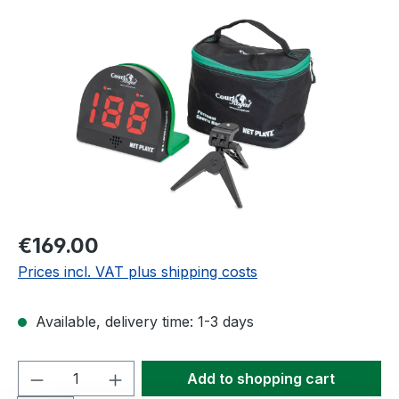
Skip image gallery
Regular price:
€169.00
Prices incl. VAT plus shipping costs
Available, delivery time: 1-3 days
Product Quantity: Enter the desired amou
Add to shopping cart