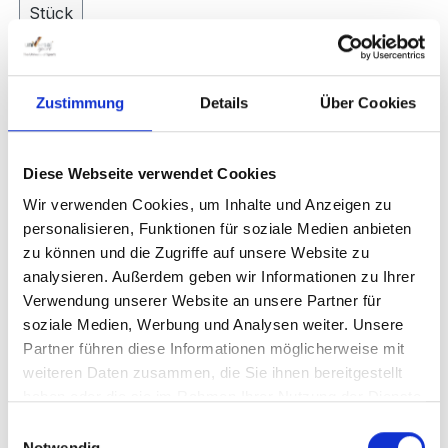
Stück
Product number:
43003
Zustimmung
Details
Über Cookies
Description
Diese Webseite verwendet Cookies
Have you often wondered how strong your serve is
Wir verwenden Cookies, um Inhalte und Anzeigen zu
in tennis, your tee shot in golf or your kicking
personalisieren, Funktionen für soziale Medien anbieten
power in soccer? Then thi…
More
zu können und die Zugriffe auf unsere Website zu
analysieren. Außerdem geben wir Informationen zu Ihrer
Reviews
Verwendung unserer Website an unsere Partner für
Product safety information
soziale Medien, Werbung und Analysen weiter. Unsere
Partner führen diese Informationen möglicherweise mit
weiteren Daten zusammen, die Sie ihnen bereitgestellt
haben oder die sie im Rahmen Ihrer Nutzung der Dienste
gesammelt haben.
Einwilligungsauswahl
Notwendig