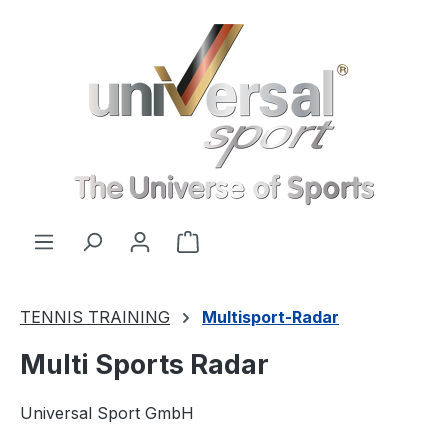
Skip to main content
Shopping cart contains 0 items. 
TENNIS TRAINING
Multisport-Radar
Multi Sports Radar
Universal Sport GmbH