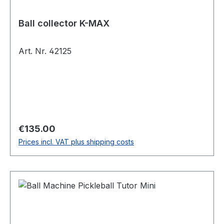
Ball collector K-MAX
Art. Nr. 42125
Regular price:
€135.00
Prices incl. VAT plus shipping costs