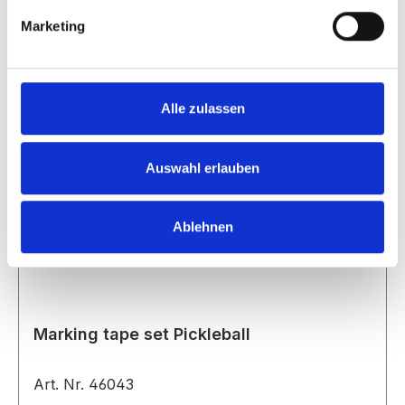
Regular price:
€18.50
Marketing
Prices incl. VAT plus shipping costs
Alle zulassen
Tip
Auswahl erlauben
Ablehnen
Marking tape set Pickleball
Art. Nr. 46043