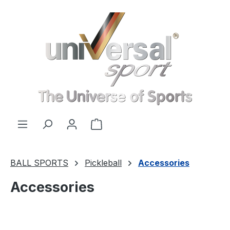
Skip to main content
Shopping cart contains 0 items. 
BALL SPORTS
Pickleball
Accessories
Accessories