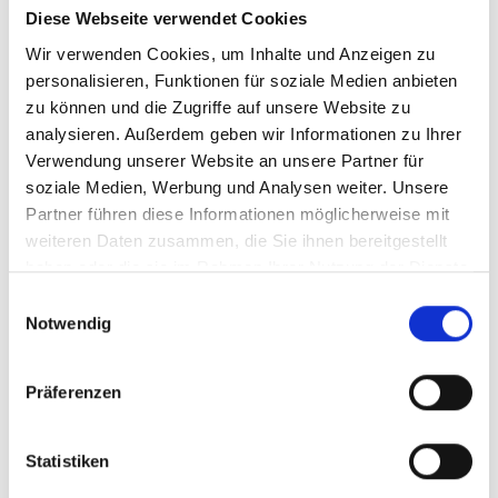
Diese Webseite verwendet Cookies
Wir verwenden Cookies, um Inhalte und Anzeigen zu
personalisieren, Funktionen für soziale Medien anbieten
zu können und die Zugriffe auf unsere Website zu
analysieren. Außerdem geben wir Informationen zu Ihrer
Verwendung unserer Website an unsere Partner für
soziale Medien, Werbung und Analysen weiter. Unsere
Partner führen diese Informationen möglicherweise mit
weiteren Daten zusammen, die Sie ihnen bereitgestellt
haben oder die sie im Rahmen Ihrer Nutzung der Dienste
Pickleball Collector Court Royal
gesammelt haben.
Einwilligungsauswahl
Notwendig
Art. Nr. 404253
Präferenzen
Statistiken