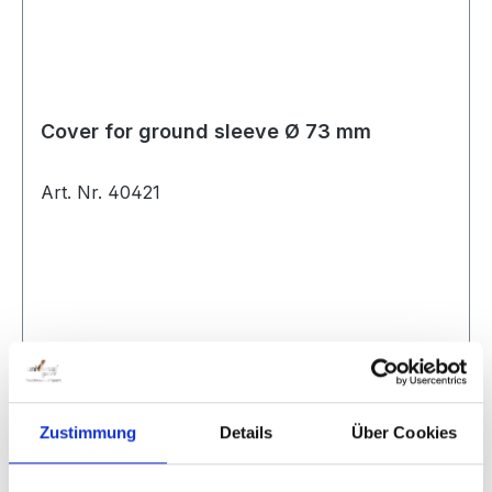
Cover for ground sleeve Ø 73 mm
Art. Nr. 40421
Regular price:
€13.90
Prices incl. VAT plus shipping costs
Zustimmung
Details
Über Cookies