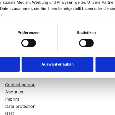
r soziale Medien, Werbung und Analysen weiter. Unsere Partner
 Daten zusammen, die Sie ihnen bereitgestellt haben oder die s
n.
price:
Regular price:
0
€299.00
l. VAT plus shipping costs
Prices incl. VAT plus shippin
Präferenzen
Statistiken
Auswahl erlauben
About
Contact person
About us
Imprint
Data protection
GTC