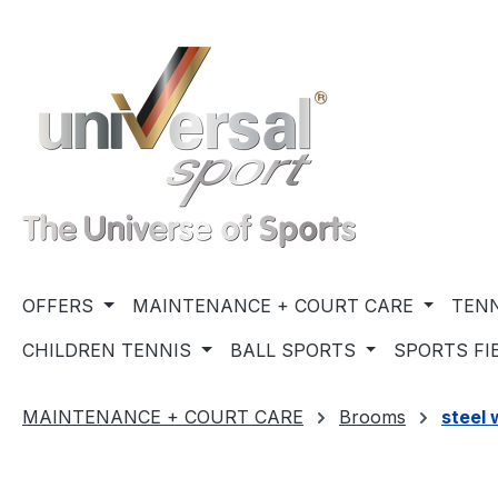
ip to main content
Skip to search
Skip to main navigation
OFFERS
MAINTENANCE + COURT CARE
TENN
CHILDREN TENNIS
BALL SPORTS
SPORTS FI
MAINTENANCE + COURT CARE
Brooms
steel 