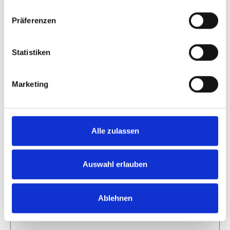
Präferenzen
Statistiken
Marketing
Alle zulassen
Replacement net for Tennis Net Training
Auswahl erlauben
Wall
Art. Nr. 42041
Ablehnen