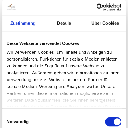
Zustimmung
Details
Über Cookies
Diese Webseite verwendet Cookies
Wir verwenden Cookies, um Inhalte und Anzeigen zu
Replacement springs for Tennis Net
personalisieren, Funktionen für soziale Medien anbieten
Training
zu können und die Zugriffe auf unsere Website zu
Art. Nr. 42037
analysieren. Außerdem geben wir Informationen zu Ihrer
Verwendung unserer Website an unsere Partner für
soziale Medien, Werbung und Analysen weiter. Unsere
Partner führen diese Informationen möglicherweise mit
weiteren Daten zusammen, die Sie ihnen bereitgestellt
haben oder die sie im Rahmen Ihrer Nutzung der Dienste
Regular price:
gesammelt haben.
€47.00
Einwilligungsauswahl
Notwendig
Prices incl. VAT plus shipping costs