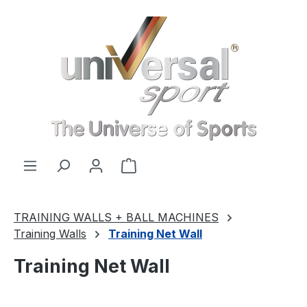
Skip to main content
Shopping cart contains 0 items. 
TRAINING WALLS + BALL MACHINES
Training Walls
Training Net Wall
Training Net Wall